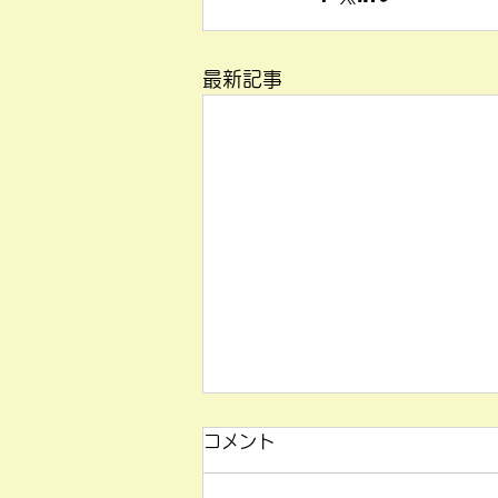
最新記事
田無駅南口店・東伏見店、営
コメント
業時間変更のお知らせ